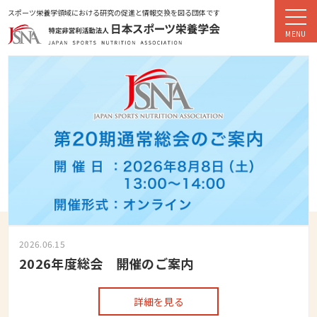
スポーツ栄養学領域における研究の促進と情報交換を図る団体です
2026.06.15
のご案内
2026年度（R8年度） 
クコース（オンライン）
を見る